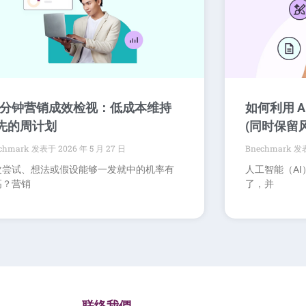
0 分钟营销成效检视：低成本维持
如何利用 
先的周计划
(同时保留
chmark
2026 年 5 月 27 日
Bnechmark
次尝试、想法或假设能够一发就中的机率有
人工智能（A
高？营销
了，并
联络我們