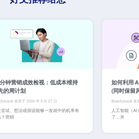
0 分钟营销成效检视：低成本维持
如何利用 
先的周计划
(同时保留
chmark
2026 年 5 月 27 日
Bnechmark
次尝试、想法或假设能够一发就中的机率有
人工智能（A
高？营销
了，并