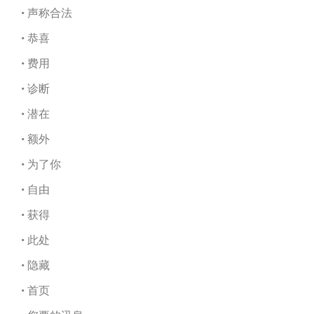
• 声称合法
• 恭喜
• 费用
• 诊断
• 潜在
• 额外
• 为了你
• 自由
• 获得
• 此处
• 隐藏
• 首页