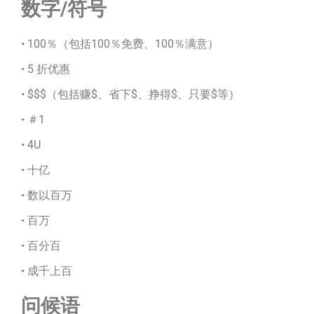
数字/符号
• 100％（包括100％免费、100％满意）
• 5 折优惠
• $$$（包括赚$、省下$、挣得$、只要$等）
• ＃1
• 4U
• 十亿
• 数以百万
• 百万
• 百分百
• 成千上百
问候语