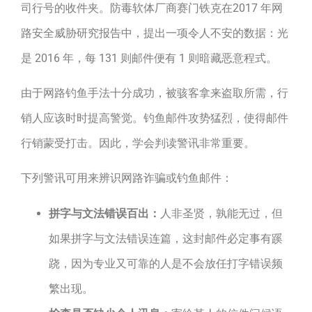
司行号的收件夹。防毒软体厂商赛门铁克在2017 年网
路安全威胁研究报告中，提出一项令人不安的数据：光
是 2016 年，每 131 则邮件便有 1 则暗藏恶意程式。
由于网路钓鱼手法十分成功，被骇客拿来盗取所需，行
销人应该时时提高警觉。钓鱼邮件攻势猛烈，使得邮件
行销蒙受打击。因此，学会判读警讯非常重要。
下列警讯可用来辨识网路诈骗或钓鱼邮件：
拼字与文法错误百出：
人非圣贤，孰能无过，但
如果拼字与文法错误连篇，这封邮件必定事有蹊
跷，因为专业又可靠的人是不会放任打字错误频
繁出现。