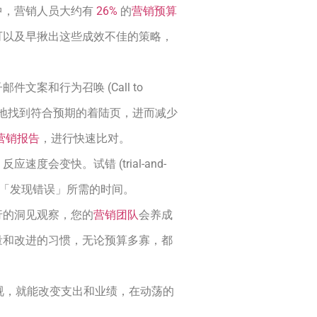
中，营销人员大约有
26%
的
营销预算
可以及早揪出这些成效不佳的策略，
文案和行为召唤 (Call to
流畅地找到符合预期的着陆页，进而减少
营销报告
，进行快速比对。
度会变快。试错 (trial-and-
缩短「发现错误」所需的时间。
行的洞见观察，您的
营销团队
会养成
量和改进的习惯，无论预算多寡，都
检视，就能改变支出和业绩，在动荡的