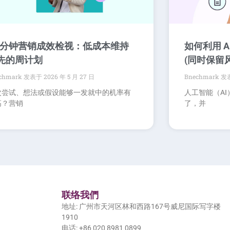
0 分钟营销成效检视：低成本维持
如何利用 
先的周计划
(同时保留
chmark
2026 年 5 月 27 日
Bnechmark
次尝试、想法或假设能够一发就中的机率有
人工智能（A
高？营销
了，并
联络我們
地址: 广州市天河区林和西路167号威尼国际写字楼
1910
电话: +86 020 8981 0899